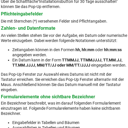
Über die Schaltfläche"Installationsbutton für 30 Tage ausschalten"
können Sie das Pop-Up entfernen.
Pflichteingabefelder
Die mit Sternchen (*) versehenen Felder sind Pflichtangaben.
Zahlen- und Datenformate
An vielen Stellen stehen Sie vor der Aufgabe, ein Datum oder numerische
Werte einzugeben. Dabei werden folgende Notationen unterstützt:
Zeitangaben können in den Formen
hh, hh:mm
oder
hh:mm:ss
angegeben werden.
Ein Datum kann in der Form
TTMMJJ, TTMMJJJJ, TT.MM.JJ,
TT.MM.JJJJ, MM/TT/JJ oder MM/TT/JJJJ
eingegeben werden.
Das Pop-Up Fenster zur Auswahl eines Datums ist nicht mit der
Tastatur erreichen. Sie erreichen das Pop-Up Fenster alternativ mit der
Maus. Anschließend können Sie das Datum manuell mit der Tastatur
eingeben.
Formularelemente ohne sichtbare Bezeichner
Ein Bezeichner beschreibt, was im darauf folgenden Formularlement
einzutragen ist. Folgende Formularelemente haben keine sichtbaren
Bezeichner.
Eingabefelder in Tabellen und Bäumen
Auswahllisten in Tabellen und Bäumen