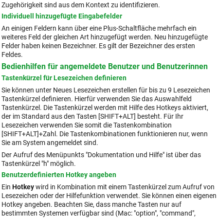
Zugehörigkeit sind aus dem Kontext zu identifizieren.
Individuell hinzugefügte Eingabefelder
An einigen Feldern kann über eine Plus-Schaltfläche mehrfach ein
weiteres Feld der gleichen Art hinzugefügt werden. Neu hinzugefügte
Felder haben keinen Bezeichner. Es gilt der Bezeichner des ersten
Feldes.
Bedienhilfen für angemeldete Benutzer und Benutzerinnen
Tastenkürzel für Lesezeichen definieren
Sie können unter Neues Lesezeichen erstellen für bis zu 9 Lesezeichen
Tastenkürzel definieren. Hierfür verwenden Sie das Auswahlfeld
Tastenkürzel. Die Tastenkürzel werden mit Hilfe des Hotkeys aktiviert,
der im Standard aus den Tasten [SHIFT+ALT] besteht. Für Ihr
Lesezeichen verwenden Sie somit die Tastenkombination
[SHIFT+ALT]+Zahl. Die Tastenkombinationen funktionieren nur, wenn
Sie am System angemeldet sind.
Der Aufruf des Menüpunkts "Dokumentation und Hilfe" ist über das
Tastenkürzel "h" möglich.
Benutzerdefinierten
Hotkey angeben
Ein
Hotkey
wird in Kombination mit einem Tastenkürzel zum Aufruf von
Lesezeichen oder der Hilfefunktion verwendet. Sie können einen eigenen
Hotkey angeben. Beachten Sie, dass manche Tasten nur auf
bestimmten Systemen verfügbar sind (Mac: "option", "command",