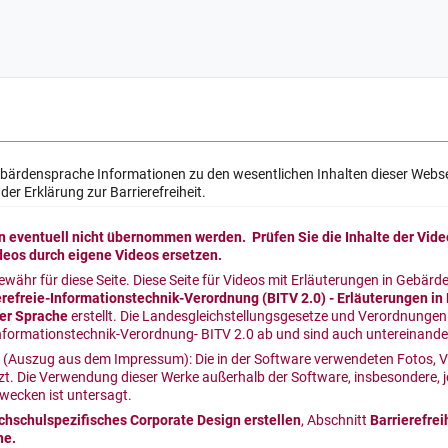
Gebärdensprache Informationen zu den wesentlichen Inhalten dieser Webse
der Erklärung zur Barrierefreiheit.
 eventuell nicht übernommen werden. Prüfen Sie die Inhalte der Video
deos durch eigene Videos ersetzen.
ewähr für diese Seite. Diese Seite für Videos mit Erläuterungen in Geb
erefreie-Informationstechnik-Verordnung (BITV 2.0) - Erläuterungen in
ter Sprache
erstellt. Die Landesgleichstellungsgesetze und Verordnungen
Informationstechnik-Verordnung- BITV 2.0 ab und sind auch untereinande
 (Auszug aus dem Impressum): Die in der Software verwendeten Fotos, V
zt. Die Verwendung dieser Werke außerhalb der Software, insbesondere, 
wecken ist untersagt.
ochschulspezifisches Corporate Design erstellen
, Abschnitt
Barrierefrei
he.